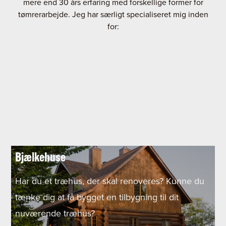
mere end 30 års erfaring med forskellige former for
tømrerarbejde.
Jeg har særligt specialiseret mig inden
for:​
Bjælkehuse
Har du et træhus, der skal renoveres? Kunne du
tænke dig at få bygget en tilbygning til dit
nuværende træhus?