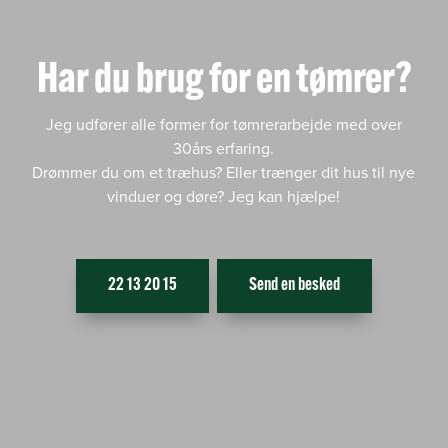
Har du brug for en tømrer?
Jeg udfører alle former for tømrerarbejde med over
30års erfaring.
Drømmer du om et træhus? Eller trænger dit hus til nye
vinduer og døre? Jeg kan hjælpe!
22 13 20 15
Send en besked