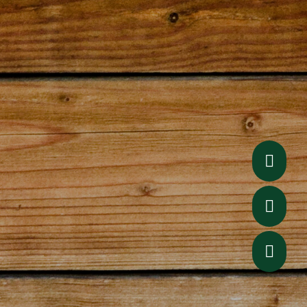


