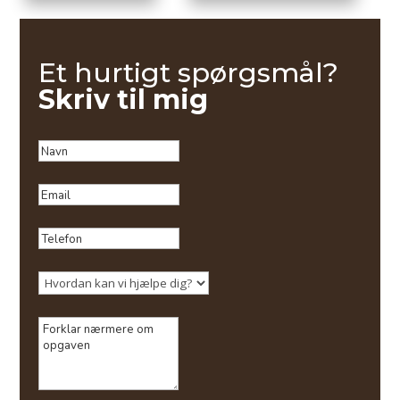
Et hurtigt spørgsmål?
Skriv til mig
Navn
Email
Telefon
Services
Forklar
nærmere
om
opgaven