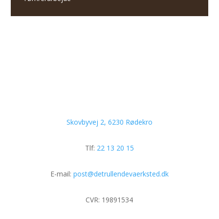
Skovbyvej 2, 6230 Rødekro
Tlf:
22 13 20 15
E-mail:
post@detrullendevaerksted.dk
CVR:
19891534