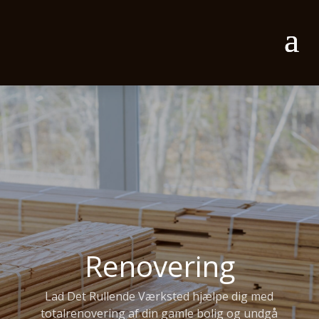
Renovering
Lad Det Rullende Værksted hjælpe dig med
totalrenovering af din gamle bolig og undgå